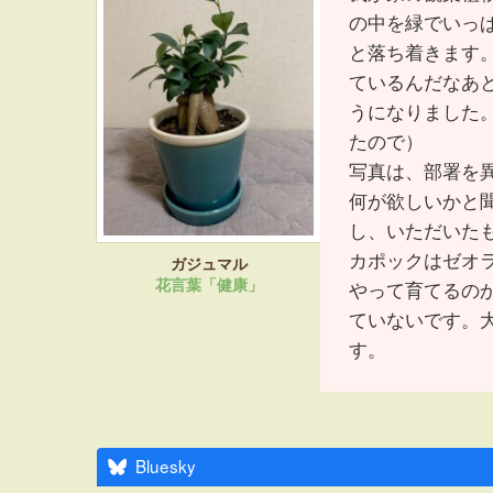
の中を緑でいっ
と落ち着きます
ているんだなあ
うになりました
たので）
写真は、部署を
何が欲しいかと
し、いただいた
カポックはゼオ
ガジュマル
花言葉「健康」
やって育てるの
ていないです。
す。
Bluesky