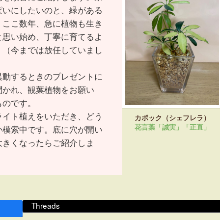
ぱいにしたいのと、緑がある
。ここ数年、急に植物も生き
と思い始め、丁寧に育てるよ
。（今までは放任していまし
異動するときのプレゼントに
聞かれ、観葉植物をお願い
ものです。
ライト植えをいただき、どう
カポック（シェフレラ）
花言葉「誠実」「正直」
か模索中です。底に穴が開い
大きくなったらご紹介しま
Threads