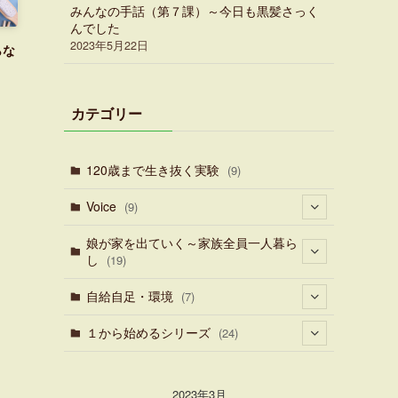
みんなの手話（第７課）～今日も黒髪さっく
んでした
2023年5月22日
らな
カテゴリー
120歳まで生き抜く実験
(9)
Voice
(9)
(7)
娘が家を出ていく～家族全員一人暮ら
し
(19)
(1)
(1)
自給自足・環境
(7)
(12)
(3)
１から始めるシリーズ
(24)
(3)
(3)
2023年3月