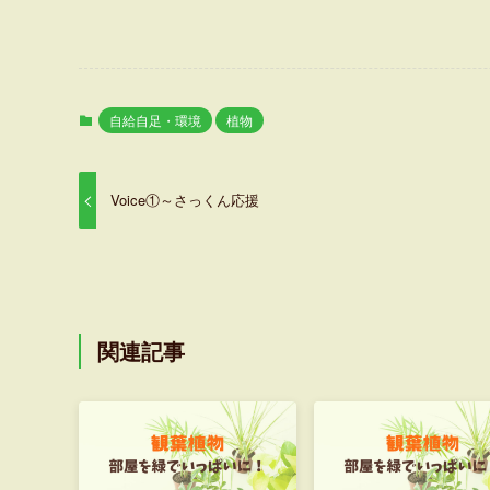
自給自足・環境
植物
Voice①～さっくん応援
関連記事