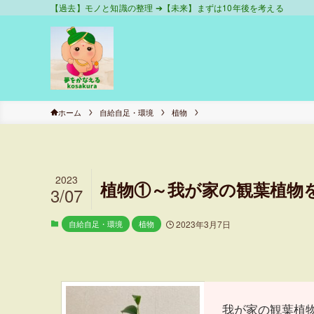
【過去】モノと知識の整理 ➔【未来】まずは10年後を考える
ホーム
自給自足・環境
植物
2023
植物①～我が家の観葉植物
3/07
自給自足・環境
植物
2023年3月7日
我が家の観葉植